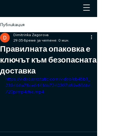
Публикация
Dimitrinka Zagorova
29.05
време за четене: 0 мин.
Правилната опаковка е
ключът към безопасната
доставка
https://video.wixstatic.com/video/eb45b1_
239466a78ce64416b7240307d89e856b/
720p/mp4/file.mp4