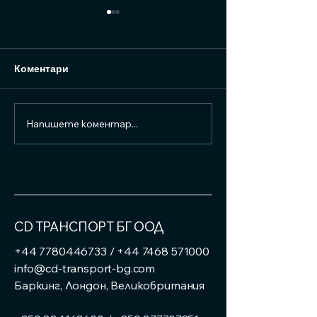
Коментари
Напишете коментар...
Актуализация на
Когато една ку
транспортните тарифи
значи повече о
CD ТРАНСПОРТ БГ ООД
+44 7780446733
/
+44 7468 571000
info@cd-transport-bg.com
Баркинг, Лондон, Великобритания