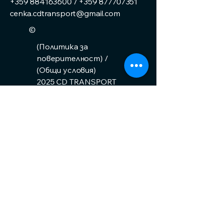
+359 884163600
/
+359 877707351
cenka.cdtransport@gmail.com
©
(Политика за
поверителност) /
(Общи условия)
2025 CD TRANSPORT
BG ЕООД. Всички
права запазени