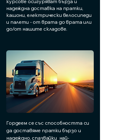
курсове осигуряват бърза и
надеждна доставка на пратки,
кашони, електрически велосипеди
и палети - от врата до врата или
до/от нашите складове.
Гордеем се със способността си
да доставяме пратки бързо и
надеждно, спазвайки най-