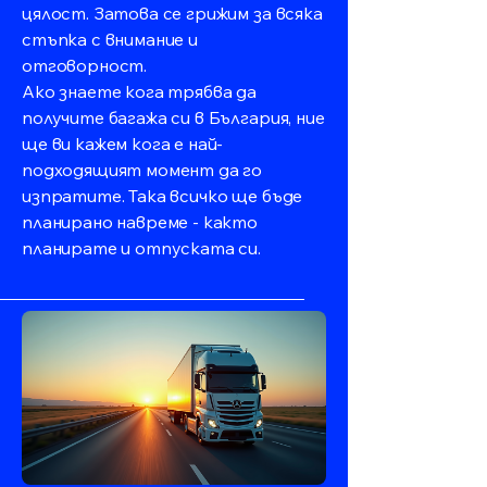
цялост. Затова се грижим за всяка
стъпка с внимание и
отговорност.
Ако знаете кога трябва да
получите багажа си в България, ние
ще ви кажем кога е най-
подходящият момент да го
изпратите. Така всичко ще бъде
планирано навреме - както
планирате и отпуската си.