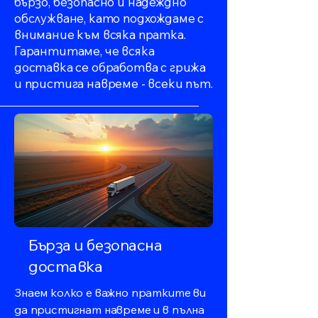
бързо, безопасно и надеждно
обслужване, като подхождаме с
внимание към всяка пратка.
Гарантитаме, че всяка
доставка се обработва с грижа
и пристига навреме - всеки път.
Бърза и безопасна
доставка
Знаем колко е важно пратките ви
да пристигнат навреме и в пълна