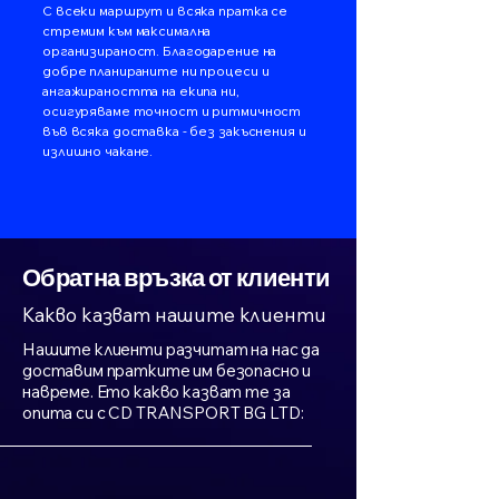
С всеки маршрут и всяка пратка се
стремим към максимална
организираност. Благодарение на
добре планираните ни процеси и
ангажираността на екипа ни,
осигуряваме точност и ритмичност
във всяка доставка - без закъснения и
излишно чакане.
Обратна връзка от клиенти
Какво казват нашите клиенти
Нашите клиенти разчитат на нас да
доставим пратките им безопасно и
навреме. Ето какво казват те за
опита си с CD TRANSPORT BG LTD: