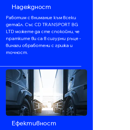
Надеждност
Работим с внимание към всеки
детайл. Със CD TRANSPORT BG
LTD можете да сте спокойни, че
пратките ви са в сигурни ръце -
винаги обработени с грижа и
точност.
Ефективност