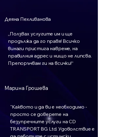
Деяна Пехливанова
„Ползвах услугите им и ще
продължа да го правя! Всичко
винаги пристига навреме, на
правилния адрес и нищо не липсва.
Препоръчвам ги на всички!“
Марина Грошева
"Каквото и да ви е необходимо -
просто се доверете на
безупречните услуги на CD
TRANSPORT BG Ltd. Удоволствие е
да работите с истински