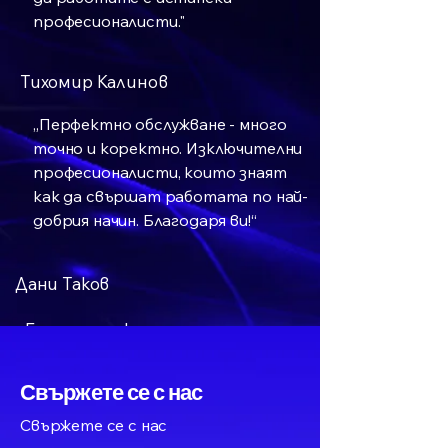
професионалисти."
Тихомир Калинов
„Перфектно обслужване - много
точно и коректно. Изключителни
професионалисти, които знаят
как да свършат работата по най-
добрия начин. Благодаря ви!“
Дани Таков
Бързо, надеждно и на
разумни цени!
Единствената компания,
Свържете се с нас
която никога не е
Свържете се с нас
отказвала да приеме