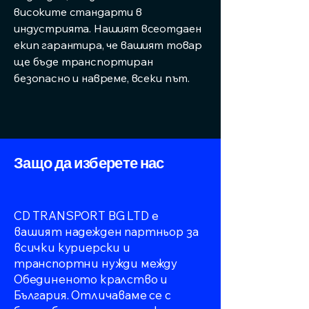
високите стандарти в
индустрията. Нашият всеотдаен
екип гарантира, че вашият товар
ще бъде транспортиран
безопасно и навреме, всеки път.
Защо да изберете нас
CD TRANSPORT BG LTD е
вашият надежден партньор за
всички куриерски и
транспортни нужди между
Обединеното кралство и
България. Отличаваме се с